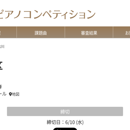
程
課題曲
審査結果
お
意
演奏上の注意
ソロ部門（A2-F級）
デュオ部門
グランミューズ部門
特級・Pre特級・G級
版の違いについて
審査結果TOP
過去の審査結果
資料
各種
よく
お問
古川
区
弾
ール
地図
締切
締切日：6/10 (水)