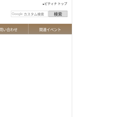
ピティナ トップ
問い合わせ
関連イベント
請求
お手続き
あるご質問
合せフォーム
特級
課題曲説明会
新曲課題曲募集