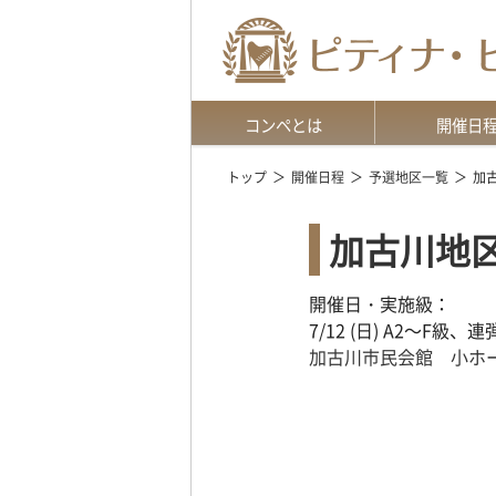
コンペとは
開催日
趣旨・特長
開催概要
申込方法
動画予選
参加要項 訂正とお詫び
地区選択上の注
地区予選
地区本選
全国大会
トップ
開催日程
予選地区一覧
加
加古川地
開催日・実施級：
7/12 (日) A2～F級、連
加古川市民会館 小ホ