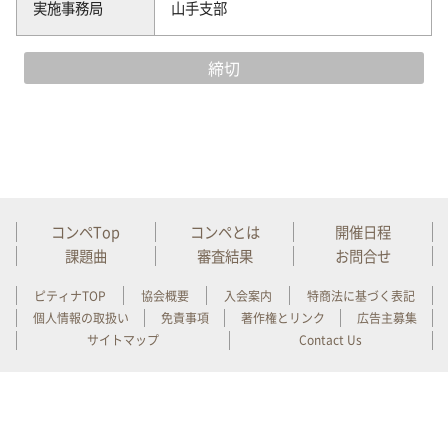
実施事務局
山手支部
締切
コンペTop
コンペとは
開催日程
課題曲
審査結果
お問合せ
ピティナTOP
協会概要
入会案内
特商法に基づく表記
個人情報の取扱い
免責事項
著作権とリンク
広告主募集
サイトマップ
Contact Us
一般社団法人 全日本ピアノ指導者協会（ピティナ）
Copyright 1996-2026 PianoTeachers' National Association of Japan