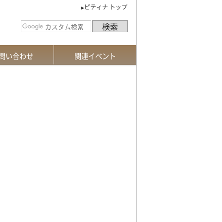
ピティナ トップ
問い合わせ
関連イベント
請求
お手続き
あるご質問
合せフォーム
特級
課題曲説明会
新曲課題曲募集