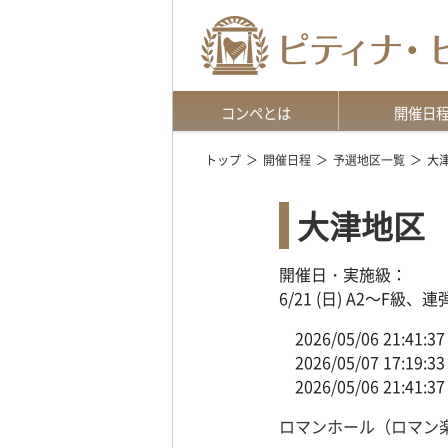
コンペとは
開催日
趣旨・特長
開催概要
申込方法
動画予選
参加要項 訂正とお詫び
地区選択上の注
地区予選
地区本選
全国大会
トップ
開催日程
予選地区一覧
大
大津地区
開催日・実施級：
6/21 (日) A2～F級、連
2026/05/06 21
2026/05/07 17:
2026/05/06 21
ロマンホール（ロマン