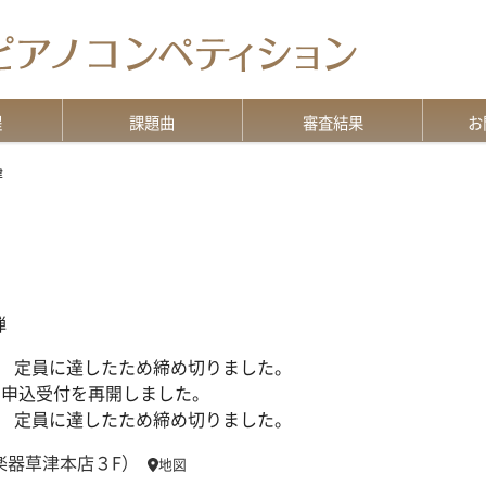
程
課題曲
審査結果
お
意
演奏上の注意
ソロ部門（A2-F級）
デュオ部門
グランミューズ部門
特級・Pre特級・G級
版の違いについて
審査結果TOP
過去の審査結果
資料
各種
よく
お問
津
弾
:41:37 定員に達したため締め切りました。
19:33 申込受付を再開しました。
:41:37 定員に達したため締め切りました。
楽器草津本店３F）
地図