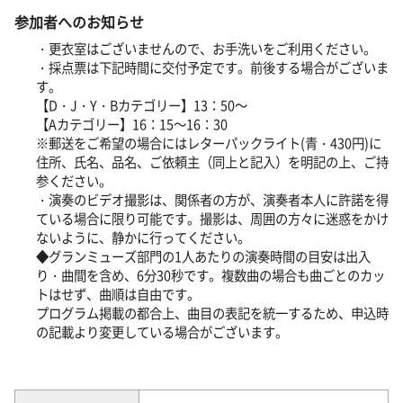
参加者へのお知らせ
・更衣室はございませんので、お手洗いをご利用ください。
・採点票は下記時間に交付予定です。前後する場合がございま
す。
【D・J・Y・Bカテゴリー】13：50～
【Aカテゴリー】16：15～16：30
※郵送をご希望の場合にはレターパックライト(青・430円)に
住所、氏名、品名、ご依頼主（同上と記入）を明記の上、ご持
参ください。
・演奏のビデオ撮影は、関係者の方が、演奏者本人に許諾を得
ている場合に限り可能です。撮影は、周囲の方々に迷惑をかけ
ないように、静かに行ってください。
◆グランミューズ部門の1人あたりの演奏時間の目安は出入
り・曲間を含め、6分30秒です。複数曲の場合も曲ごとのカッ
トはせず、曲順は自由です。
プログラム掲載の都合上、曲目の表記を統一するため、申込時
の記載より変更している場合がございます。