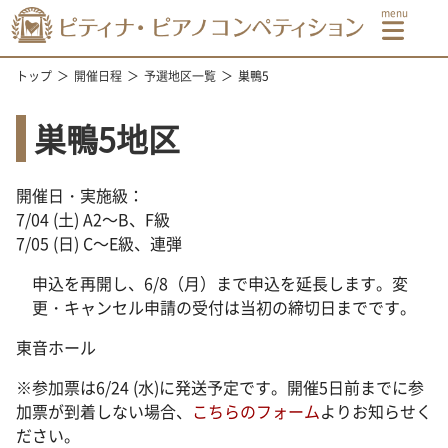
トップ
開催日程
予選地区一覧
巣鴨5
巣鴨5地区
開催日・実施級：
7/04 (土) A2～B、F級
7/05 (日) C～E級、連弾
申込を再開し、6/8（月）まで申込を延長します。変
更・キャンセル申請の受付は当初の締切日までです。
東音ホール
※参加票は6/24 (水)に発送予定です。開催5日前までに参
加票が到着しない場合、
こちらのフォーム
よりお知らせく
ださい。