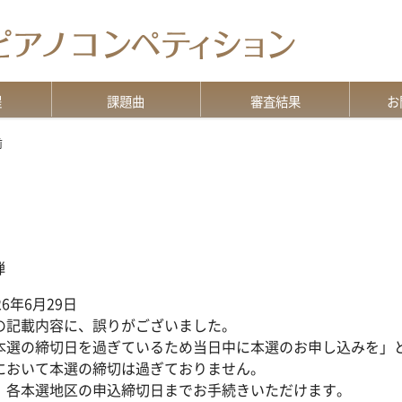
程
課題曲
審査結果
お
意
演奏上の注意
ソロ部門（A2-F級）
デュオ部門
グランミューズ部門
特級・Pre特級・G級
版の違いについて
審査結果TOP
過去の審査結果
資料
各種
よく
お問
前
弾
6年6月29日
の記載内容に、誤りがございました。
本選の締切日を過ぎているため当日中に本選のお申し込みを」
において本選の締切は過ぎておりません。
、各本選地区の申込締切日までお手続きいただけます。