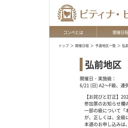
コンペとは
開催日
趣旨・特長
開催概要
申込方法
動画予選
参加要項 訂正とお詫び
地区選択上の注
地区予選
地区本選
全国大会
トップ
開催日程
予選地区一覧
弘
弘前地区
開催日・実施級：
6/21 (日) A2～F級、連
【お詫びと訂正】202
参加票のお知らせ欄
一部の級について「
が、正しくは、全級
本選のお申し込みは