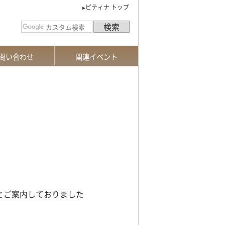
ピティナ トップ
問い合わせ
関連イベント
請求
お手続き
あるご質問
合せフォーム
特級
課題曲説明会
新曲課題曲募集
とご案内しておりました