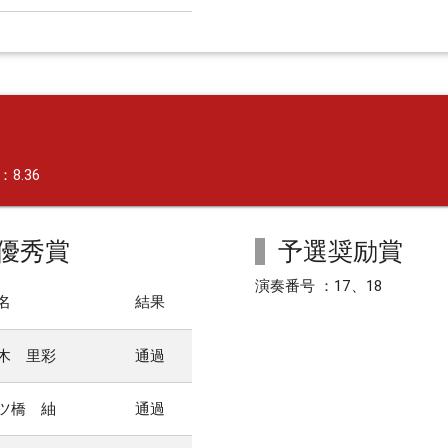
8.36
優秀賞
予選奨励賞
演奏番号 ：17、18
名
結果
木 里彩
通過
ツ橋 紬
通過