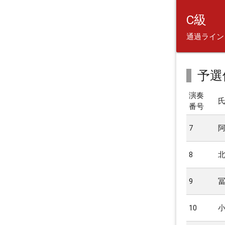
C級
通過ライン：
予選
演奏
番号
7
8
9
10