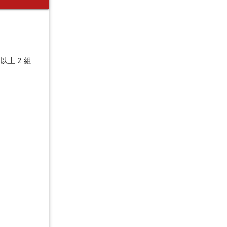
以上 2 組