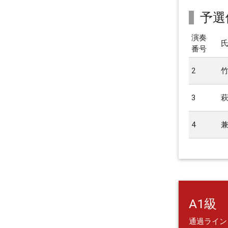
予選
演奏
番号
2
3
4
A1級
通過ライン：