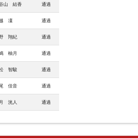
谷山 結香
通過
越 凜
通過
野 翔紀
通過
嶋 柚月
通過
松 智駿
通過
尾 佳音
通過
月 洸人
通過