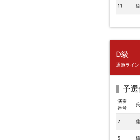
11
D級
通過ライン：
予選
演奏
番号
2
5