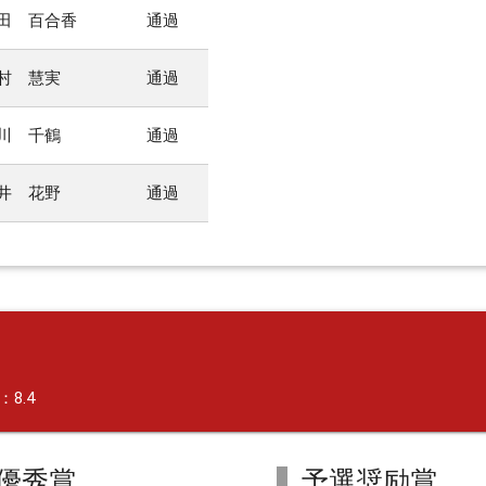
田 百合香
通過
村 慧実
通過
川 千鶴
通過
井 花野
通過
8.4
優秀賞
予選奨励賞