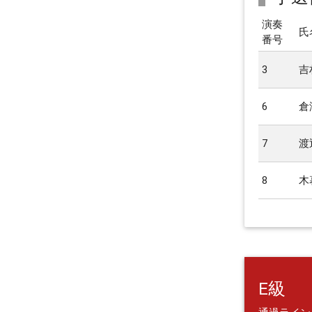
演奏
氏
番号
3
吉
6
倉
7
渡
8
木
E級