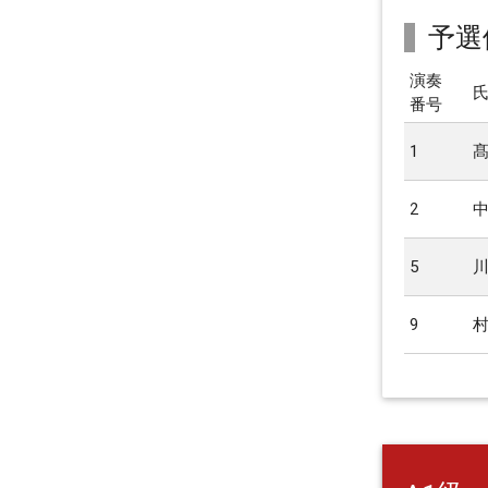
予選
演奏
番号
1
2
5
9