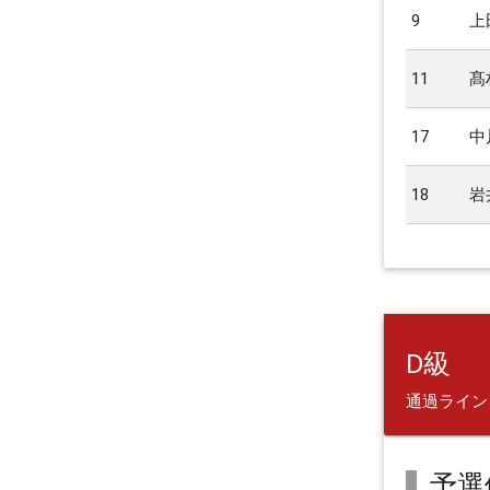
9
上
11
髙
17
中
18
岩
D級
通過ライン：
予選