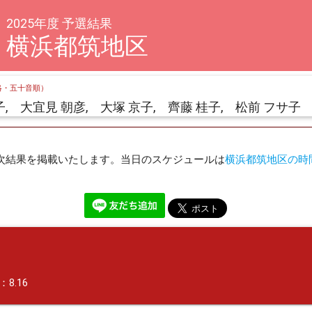
2025年度 予選結果
横浜都筑地区
略・五十音順）
子, 大宜見 朝彦, 大塚 京子, 齊藤 桂子, 松前 フサ子
次結果を掲載いたします。当日のスケジュールは
横浜都筑地区の時
。
8.16