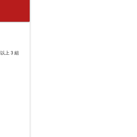
以上 3 組