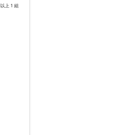
以上 1 組