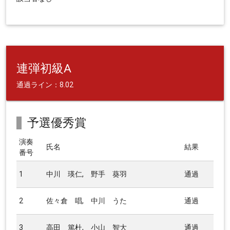
連弾初級A
通過ライン：8.02
予選優秀賞
演奏
氏名
結果
番号
1
中川 瑛仁, 野手 葵羽
通過
2
佐々倉 唱, 中川 うた
通過
3
高田 篤杜, 小山 智大
通過