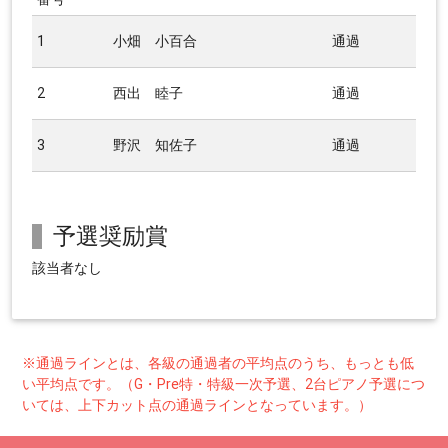
1
小畑 小百合
通過
2
西出 睦子
通過
3
野沢 知佐子
通過
予選奨励賞
該当者なし
※通過ラインとは、各級の通過者の平均点のうち、もっとも低
い平均点です。（G・Pre特・特級一次予選、2台ピアノ予選につ
いては、上下カット点の通過ラインとなっています。）