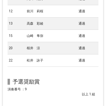
12
前川 莉桜
通過
13
高森 彩綾
通過
15
山崎 隼弥
通過
20
桜井 涼
通過
22
松井 詠子
通過
予選奨励賞
演奏番号 ：9
以上 1 組