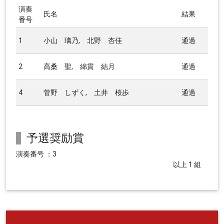
演奏
氏名
結果
番号
1
小山 璃乃, 北野 杏佳
通過
2
高桑 聖, 綿貫 結月
通過
4
菅野 しずく, 土井 桜歩
通過
予選奨励賞
演奏番号 ：3
以上 1 組