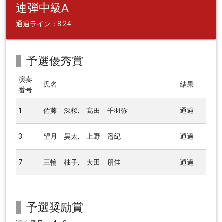
連弾中級A
通過ライン：8.24
予選優秀賞
演奏
氏名
結果
番号
1
佐藤 深桜, 髙田 千羽弥
通過
3
望月 昊太, 上野 遥紀
通過
7
三輪 柚子, 大田 朋佳
通過
予選奨励賞