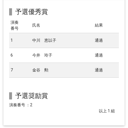
予選優秀賞
演奏
氏名
結果
番号
1
中川 恵以子
通過
6
今井 玲子
通過
7
金谷 勲
通過
予選奨励賞
演奏番号 ：2
以上 1 組