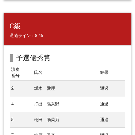
C級
通過ライン：8.46
予選優秀賞
演奏
氏名
結果
番号
2
坂木 愛理
通過
4
打出 陽奈野
通過
5
松田 陽菜乃
通過