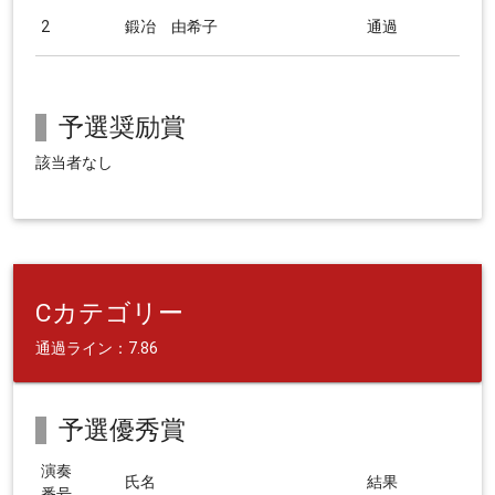
2
鍛冶 由希子
通過
予選奨励賞
該当者なし
Cカテゴリー
通過ライン：7.86
予選優秀賞
演奏
氏名
結果
番号