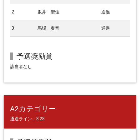
2
坂井 聖佳
通過
3
馬場 奏音
通過
予選奨励賞
該当者なし
A2カテゴリー
通過ライン：8.28