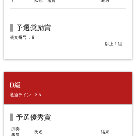
7
松原 遥音
通過
予選奨励賞
演奏番号 ：8
以上 1 組
D級
通過ライン：8.5
予選優秀賞
演奏
氏名
結果
番号