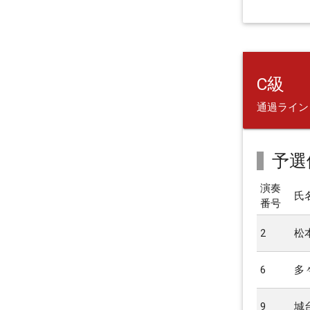
C級
通過ライン：
予選
演奏
氏
番号
2
松
6
多
9
城