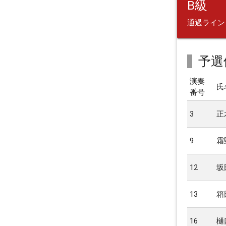
B級
通過ライン：
予選
演奏
氏
番号
3
正
9
霜
12
坂
13
箱
16
樋