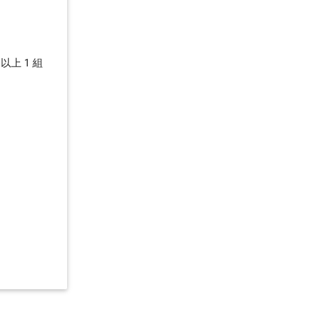
以上 1 組