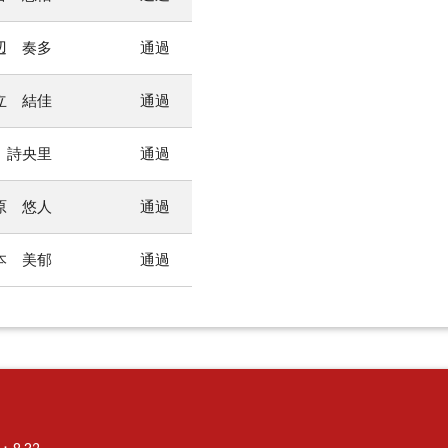
辺 奏多
通過
立 結佳
通過
 詩央里
通過
原 悠人
通過
本 美郁
通過