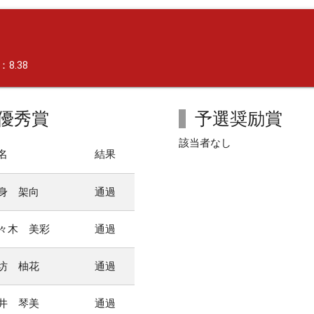
8.38
優秀賞
予選奨励賞
該当者なし
名
結果
身 架向
通過
々木 美彩
通過
坊 柚花
通過
井 琴美
通過