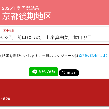
2025年度 予選結果
京都後期地区
略・五十音順）
林 公子, 前田 ゆりの, 山岸 真由美, 横山 朋子
次結果を掲載いたします。当日のスケジュールは
京都後期地区の時
。
8.28