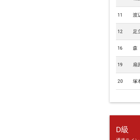
11
渡
12
足
16
森
19
扇
20
塚
D級