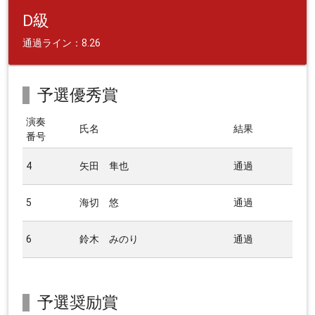
D級
通過ライン：8.26
予選優秀賞
演奏
氏名
結果
番号
4
矢田 隼也
通過
5
海切 悠
通過
6
鈴木 みのり
通過
予選奨励賞