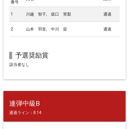
番号
1
川越 智子, 坂口 実梨
通過
2
山本 羽音, 中川 栞
通過
予選奨励賞
該当者なし
連弾中級B
通過ライン：8.14