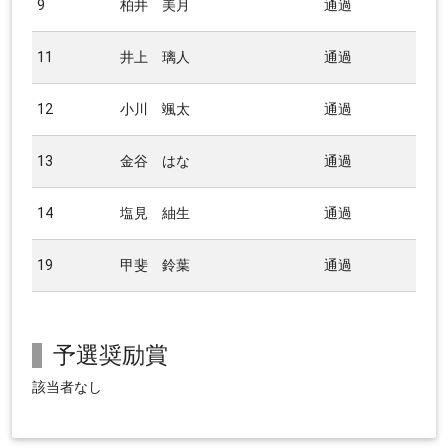
9
柏井 美月
通過
11
井上 璃人
通過
12
小川 颯太
通過
13
金谷 はな
通過
14
塩見 紬生
通過
19
甲斐 鈴葉
通過
予選奨励賞
該当者なし