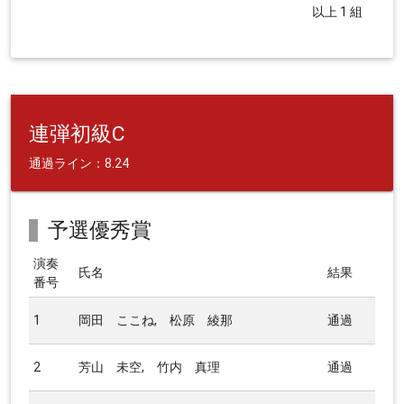
以上 1 組
連弾初級C
通過ライン：8.24
予選優秀賞
演奏
氏名
結果
番号
1
岡田 ここね, 松原 綾那
通過
2
芳山 未空, 竹内 真理
通過