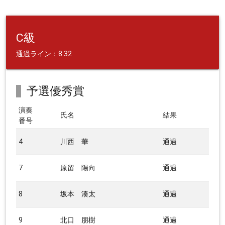
C級
通過ライン：8.32
予選優秀賞
演奏
氏名
結果
番号
4
川西 華
通過
7
原留 陽向
通過
8
坂本 湊太
通過
9
北口 朋樹
通過