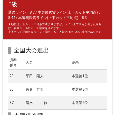
F級
通過ライン：8.7 / 本選優秀賞ライン(上下カット平均点)：
8.44 / 本選奨励賞ライン(上下カット平均点)：8.3
★順位は上下カット平均点で決まりますが、ライン上で同点が生じた場合
は、審査ルールに沿って順位を決めます。
上下カット平均点がラインと同点でも、入賞とはならない場合があります。
全国大会進出
演奏
氏名
結果
番号
23
平田 陽人
本選第1位
36
吾妻 幹太
本選第3位
37
清水 ここね
本選第2位