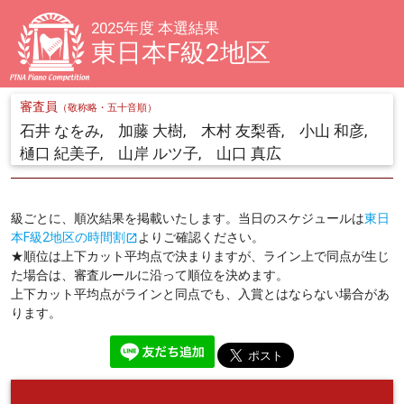
2025年度 本選結果
東日本F級2地区
審査員
（敬称略・五十音順）
石井 なをみ, 加藤 大樹, 木村 友梨香, 小山 和彦,
樋口 紀美子, 山岸 ルツ子, 山口 真広
級ごとに、順次結果を掲載いたします。当日のスケジュールは
東日
本F級2地区の時間割
よりご確認ください。
open_in_new
★順位は上下カット平均点で決まりますが、ライン上で同点が生じ
た場合は、審査ルールに沿って順位を決めます。
上下カット平均点がラインと同点でも、入賞とはならない場合があ
ります。