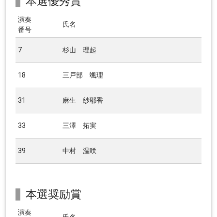
本選優秀賞
演奏
氏名
番号
7
杉山 理起
18
三戸部 颯理
31
麻生 紗耶香
33
三澤 拓実
39
中村 温咲
本選奨励賞
演奏