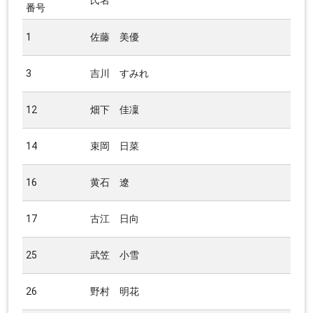
氏名
番号
1
佐藤 美優
3
吉川 すみれ
12
畑下 佳凜
14
束岡 日菜
16
黄石 遼
17
古江 日向
25
武笠 小雪
26
野村 明花