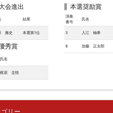
大会進出
本選奨励賞
演奏
名
結果
氏名
番号
原 雅史
本選第1位
3
入江 柚希
優秀賞
8
加藤 正太郎
氏名
梶原 圭悟
テゴリー