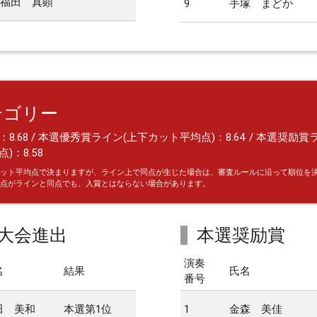
福田 真顕
9
手塚 まどか
テゴリー
8.68 / 本選優秀賞ライン(上下カット平均点)：8.64 / 本選奨励賞
)：8.58
ット平均点で決まりますが、ライン上で同点が生じた場合は、審査ルールに沿って順位を
点がラインと同点でも、入賞とはならない場合があります。
大会進出
本選奨励賞
演奏
名
結果
氏名
番号
田 美和
本選第1位
1
金森 美佳