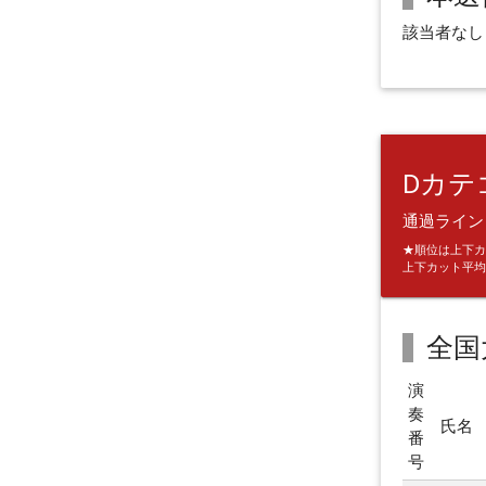
該当者なし
Dカテ
通過ライン：
★順位は上下カ
上下カット平均
全国
演
奏
氏名
番
号