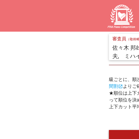
審査員
（敬称
佐々木 邦雄
夫, ミハ
級ごとに、順
間割
よりご
open_in_new
★順位は上下
って順位を決
上下カット平