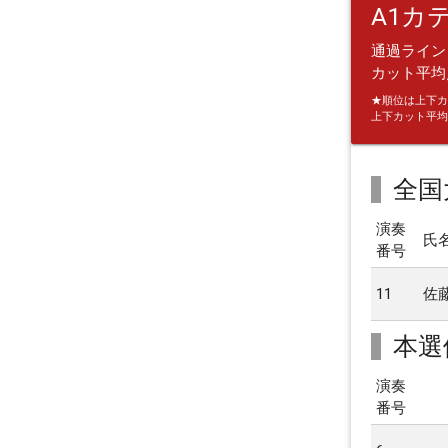
A1カ
通過ライン：
カット平均点
★順位は上下カ
上下カット平均
全国
演奏
氏
番号
11
佐
本選
演奏
番号