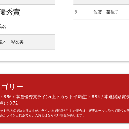
優秀賞
9
佐藤 菜生子
氏名
篠木 彩友美
テゴリー
8.96 / 本選優秀賞ライン(上下カット平均点)：8.94 / 本選奨励賞
)：8.72
ット平均点で決まりますが、ライン上で同点が生じた場合は、審査ルールに沿って順位を
点がラインと同点でも、入賞とはならない場合があります。