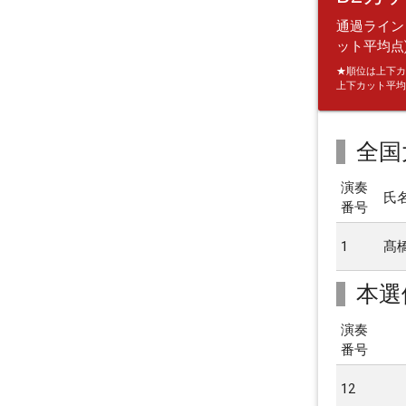
通過ライン：
ット平均点)
★順位は上下カ
上下カット平均
全国
演奏
氏
番号
1
髙
本選
演奏
番号
12