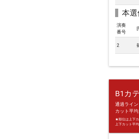
本選
演奏
番号
2
B1カ
通過ライン：
カット平均点
★順位は上下カ
上下カット平均