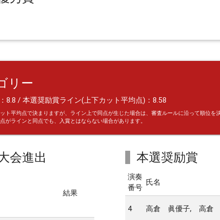
ゴリー
8.8 / 本選奨励賞ライン(上下カット平均点)：8.58
ット平均点で決まりますが、ライン上で同点が生じた場合は、審査ルールに沿って順位を
点がラインと同点でも、入賞とはならない場合があります。
大会進出
本選奨励賞
演奏
氏名
番号
結果
4
高倉 眞優子, 高倉