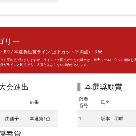
ゴリー
8.9 / 本選奨励賞ライン(上下カット平均点)：8.66
ット平均点で決まりますが、ライン上で同点が生じた場合は、審査ルールに沿って順位を
点がラインと同点でも、入賞とはならない場合があります。
大会進出
本選奨励賞
演奏
名
結果
氏名
番号
野 由佳子
本選第1位
1
坂本 羽咲
優秀賞