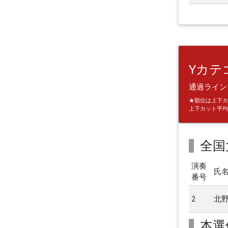
Yカテ
通過ライン：
★順位は上下カ
上下カット平均
全国
演奏
氏
番号
2
北
本選