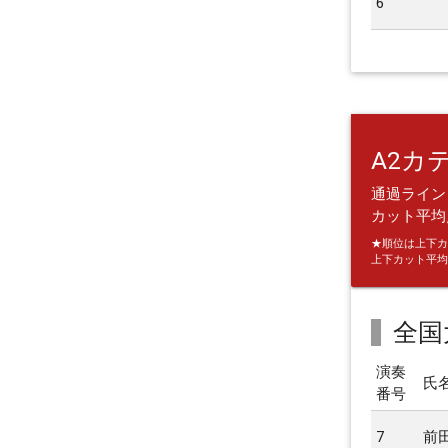
6
A2カ
通過ライン：
カット平均点
★順位は上下カ
上下カット平均
全国
演奏
氏
番号
7
前