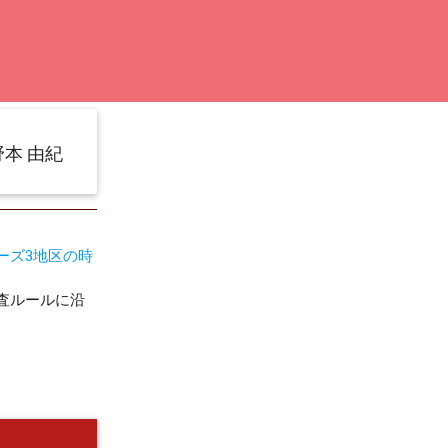
野本 由紀
ーズ3地区の時
査ルールに沿