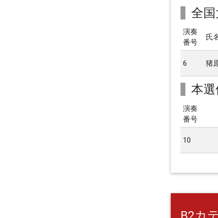
全国
演奏
氏
番号
6
猪
本選
演奏
番号
10
B2カ