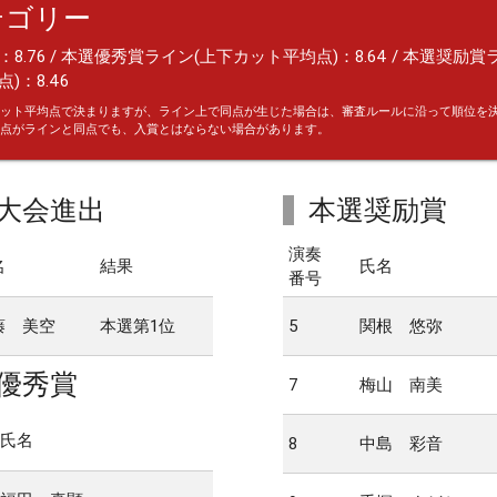
テゴリー
8.76 / 本選優秀賞ライン(上下カット平均点)：8.64 / 本選奨励賞
)：8.46
ット平均点で決まりますが、ライン上で同点が生じた場合は、審査ルールに沿って順位を
点がラインと同点でも、入賞とはならない場合があります。
大会進出
本選奨励賞
演奏
名
結果
氏名
番号
藤 美空
本選第1位
5
関根 悠弥
優秀賞
7
梅山 南美
氏名
8
中島 彩音