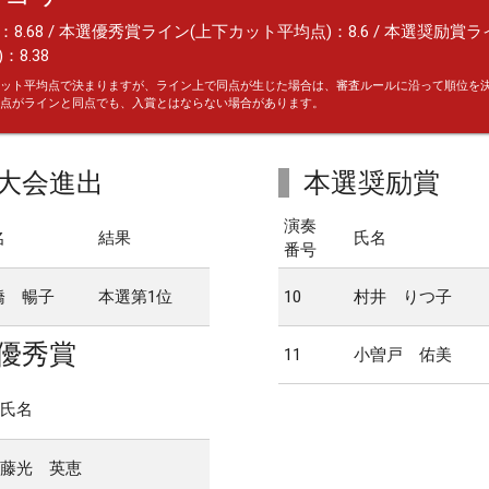
8.68 / 本選優秀賞ライン(上下カット平均点)：8.6 / 本選奨励賞
：8.38
ット平均点で決まりますが、ライン上で同点が生じた場合は、審査ルールに沿って順位を
点がラインと同点でも、入賞とはならない場合があります。
大会進出
本選奨励賞
演奏
名
結果
氏名
番号
橋 暢子
本選第1位
10
村井 りつ子
優秀賞
11
小曽戸 佑美
氏名
藤光 英恵