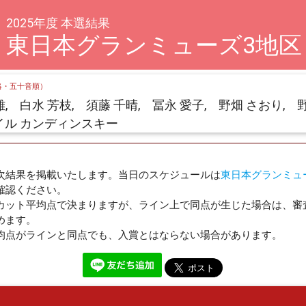
2025年度 本選結果
東日本グランミューズ3地区
略・五十音順）
, 白水 芳枝, 須藤 千晴, 冨永 愛子, 野畑 さおり, 
イル カンディンスキー
次結果を掲載いたします。当日のスケジュールは
東日本グランミュ
確認ください。
カット平均点で決まりますが、ライン上で同点が生じた場合は、審
めます。
均点がラインと同点でも、入賞とはならない場合があります。