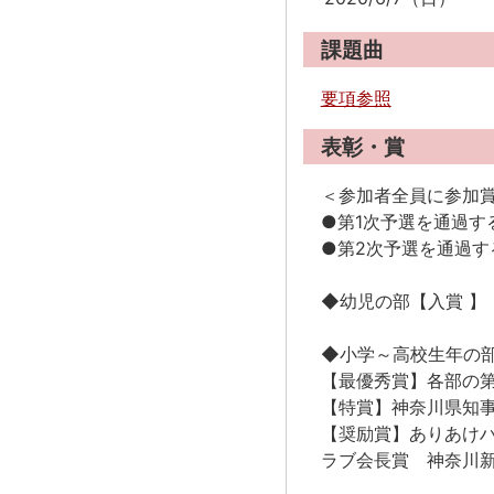
課題曲
要項参照
表彰・賞
＜参加者全員に参加
●第1次予選を通過す
●第2次予選を通過
◆幼児の部【入賞 
◆小学～高校生年の
【最優秀賞】各部の第
【特賞】神奈川県知
【奨励賞】ありあけ
ラブ会長賞 神奈川