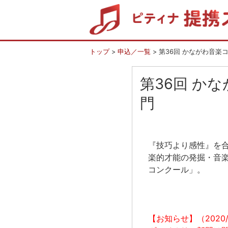
トップ
>
申込／一覧
> 第36回 かながわ音楽
第36回 か
門
『技巧より感性』を
楽的才能の発掘・音楽
コンクール」。
【お知らせ】（2020/0