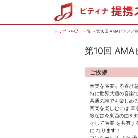
トップ
>
申込／一覧
> 第10回 AMAピアノ
第10回 A
ご挨拶
音楽を演奏する喜び
特に世界共通の音楽で
共通の誰でも楽しめ
音楽を楽しむには 耳
敵な古今東西の曲を
そして演奏 を共有す
に なります！
コンクールは また 