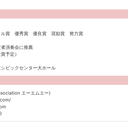
ェル賞 優秀賞 優良賞 奨励賞 努力賞
賞者演奏会に推薦
衆賞予定）
）
京シビックセンター大ホール
association エーエムエー)
.com/
com
0