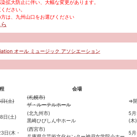
感染拡大防止に伴い、大幅な変更があります。
覧ください。
の方は、九州山口をお選びください
ちら
association オール ミュージック アソシエーション
程
会場
(札幌市)
4日(土)
⇒
ザ・ルーテルホール
(北九州市)
5月
8日(土)
黒崎ひびしん中ホール
(木)
(西宮市)
23日(木・
5月
兵庫県立芸術文化センター神戸女学院小ホー