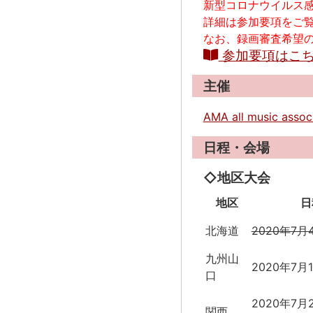
新型コロナウイルス
詳細は参加要項をご
なお、録画審査希望
参加要項はこ
主催
AMA all music 
日程・会場
◇地区大会
地区
日
北海道
2020年7月
九州山
2020年7月1
口
2020年7月
関西