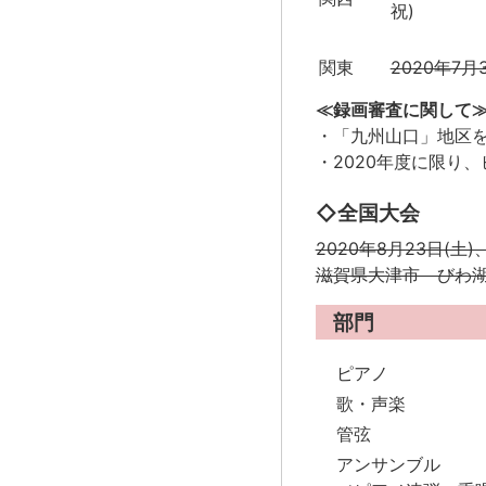
祝)
関東
2020年7月3
≪録画審査に関して
・「九州山口」地区
・2020年度に限り
◇全国大会
2020年8月23日(土
滋賀県大津市 びわ湖
部門
ピアノ
歌・声楽
管弦
アンサンブル