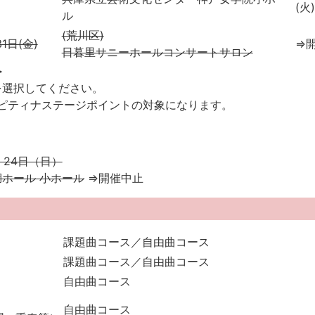
(火)
ル
(荒川区)
1日(金)
⇒
日暮里サニーホールコンサートサロン
≫
を選択してください。
、ピティナステージポイントの対象になります。
)、24日（日）
ホール 小ホール
⇒開催中止
課題曲コース／自由曲コース
課題曲コース／自由曲コース
自由曲コース
自由曲コース