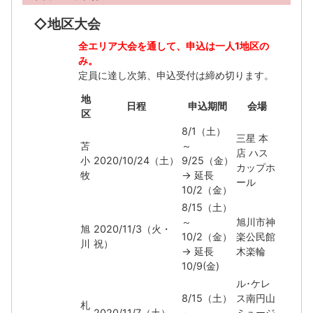
◇地区大会
全エリア大会を通して、申込は一人1地区の
み。
定員に達し次第、申込受付は締め切ります。
地
日程
申込期間
会場
区
8/1（土）
三星 本
苫
～
店 ハス
小
2020/10/24（土）
9/25（金）
カップホ
牧
→ 延長
ール
10/2（金）
8/15（土）
～
旭川市神
旭
2020/11/3（火・
10/2（金）
楽公民館
川
祝）
→ 延長
木楽輪
10/9(金)
ル･ケレ
8/15（土）
ス南円山
札
2020/11/7（土）
～
ミュージ