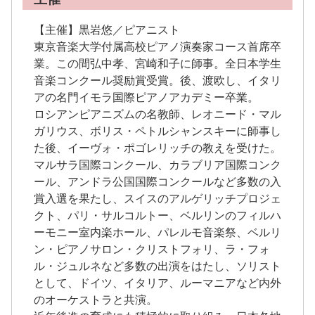
【主催】黒岩悠／ピアニスト
東京音楽大学付属高校ピアノ演奏家コース首席卒
業。この間弘中孝、宮崎和子に師事。全日本学生
音楽コンクール奨励賞受賞。後、渡欧し、イタリ
アの名門イモラ国際ピアノアカデミー卒業。
ロシアンピアニズムの名教師、レオニード・マル
ガリウス、ボリス・ペトルシャンスキーに師事し
た後、イーヴォ・ポゴレリッチの教えを受けた。
マルサラ国際コンクール、カラブリア国際コンク
ール、アンドラ公国国際コンクールなど多数の入
賞入選を果たし、スイスのアルゲリッチプロジェ
クト、パリ・サルコルトー、ベルリンのフィルハ
ーモニー室内楽ホール、パレルモ音楽祭、ベルリ
ン・ピアノサロン・クリストフォリ、ラ・フォ
ル・ジュルネなど多数の出演をはたし、ソリスト
として、ドイツ、イタリア、ルーマニアなど内外
のオーケストラと共演。