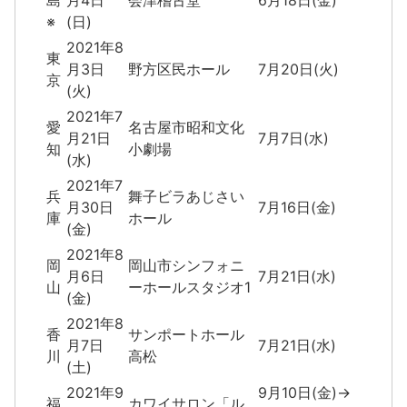
島
月4日
会津稽古堂
6月18日(金)
※
(日)
2021年8
東
月3日
野方区民ホール
7月20日(火)
京
(火)
2021年7
愛
名古屋市昭和文化
月21日
7月7日(水)
知
小劇場
(水)
2021年7
兵
舞子ビラあじさい
月30日
7月16日(金)
庫
ホール
(金)
2021年8
岡
岡山市シンフォニ
月6日
7月21日(水)
山
ーホールスタジオ1
(金)
2021年8
香
サンポートホール
月7日
7月21日(水)
川
高松
(土)
2021年9
9月10日(金)→
福
カワイサロン「ル