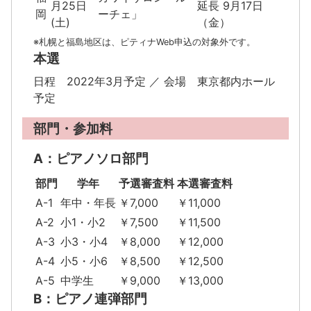
月25日
延長 9月17日
岡
ーチェ」
(土)
（金）
※札幌と福島地区は、ピティナWeb申込の対象外です。
本選
日程 2022年3月予定 ／ 会場 東京都内ホール
予定
部門・参加料
A：ピアノソロ部門
部門
学年
予選審査料
本選審査料
A-1
年中・年長
￥7,000
￥11,000
A-2
小1・小2
￥7,500
￥11,500
A-3
小3・小4
￥8,000
￥12,000
A-4
小5・小6
￥8,500
￥12,500
A-5
中学生
￥9,000
￥13,000
B：ピアノ連弾部門