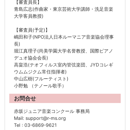
【審査員長】
青島広志(作曲家・東京芸術大学講師・洗足音楽
大学客員教授)
【審査員(予定)】
嶋田和子(NPO法人日本ルーマニア音楽協会理事
長)
堀江真理子(尚美学園大学名誉教授、国際ピアノ
デュオ協会会長)
高畠浩(テオフィルス室内管弦楽団、JYDコレギ
ウムムジクム常任指揮者)
中山広樹(フルーティスト)
小野勉 （テノール歌手）
お問合せ
赤坂ジュニア音楽コンクール 事務局
Mail: support@r-ms.org
Tel : 03-6869-9621