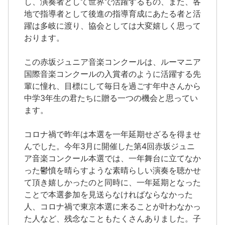
し、演奏者として世界で活躍するもの、また、各
地で指導者として後進の指導育成にあたる者と活
躍は多岐に渡り、協会としては大変嬉しく思って
おります。
この赤坂ジュニア音楽コンクールは、ルーマニア
国際音楽コンクールの入賞者のように活躍する先
輩に憧れ、目標にして毎日を過ごす年中さんから
中学3年生の君たちに贈る一つの機会と思ってい
ます。
コロナ禍で昨年は本選を一年延期せざるを得ませ
んでした。今年3月に開催した第4回赤坂ジュニ
ア音楽コンクール本選では、一年舞台に立てなか
った鬱憤を晴らすような素晴らしい演奏を聴かせ
て頂き嬉しかったのと同時に、一年延期となった
ことで本選参加を見送らなければならなかった
人、コロナ禍で東京本選に来ることが叶わなかっ
た人など、残念なこともたくさんありました。子