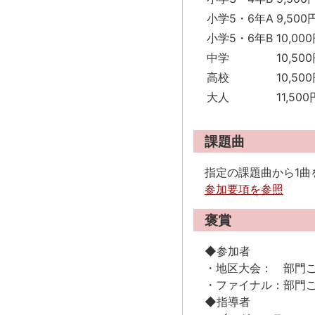
小学5・6年A
9,500
小学5・6年B
10,00
中学
10,50
高校
10,50
大人
11,500
課題曲
指定の課題曲から1曲
参加要項を参照
褒賞
◆参加者
・地区大会： 部門
・ファイナル：部門
◆指導者