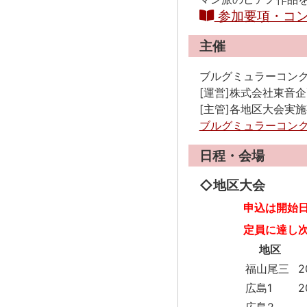
参加要項・コン
主催
ブルグミュラーコン
[運営]株式会社東音
[主管]各地区大会実
ブルグミュラーコン
日程・会場
◇地区大会
申込は開始日
定員に達し
地区
福山尾三
2
広島1
2