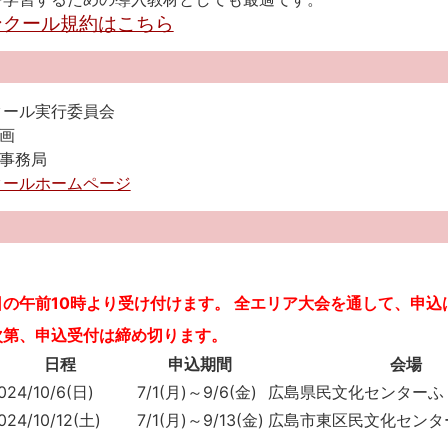
クール規約はこちら
クール実行委員会
企画
施事務局
クールホームページ
の午前10時より受け付けます。
全エリア大会を通して、申込
次第、申込受付は締め切ります。
日程
申込期間
会場
024/10/6(日)
7/1(月)～9/6(金)
広島県民文化センターふ
024/10/12(土)
7/1(月)～9/13(金)
広島市東区民文化センタ