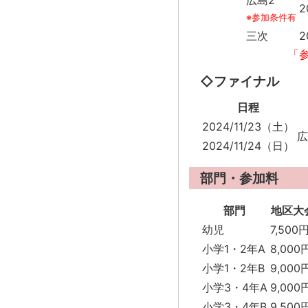
広島2
2
※参加条件有
三次
2
「
◇ファイナル
日程
2024/11/23（土）
広
2024/11/24（日）
部門・参加料
部門
地区大
幼児
7,500
小学1・2年A
8,000
小学1・2年B
9,000
小学3・4年A
9,000
小学3・4年B
9,500