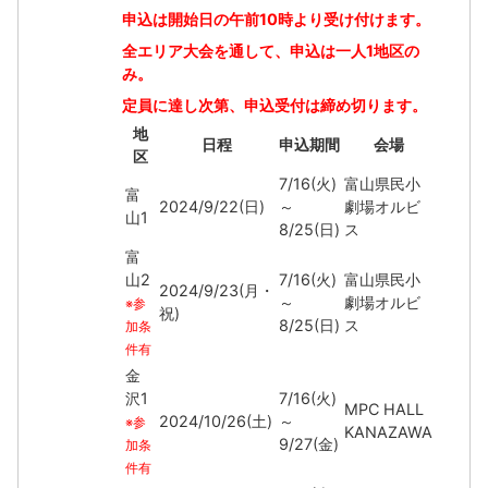
申込は開始日の午前10時より受け付けます。
全エリア大会を通して、申込は一人1地区の
み。
定員に達し次第、申込受付は締め切ります。
地
日程
申込期間
会場
区
7/16(火)
富山県民小
富
2024/9/22(日)
～
劇場オルビ
山1
8/25(日)
ス
富
山2
7/16(火)
富山県民小
2024/9/23(月・
～
劇場オルビ
※参
祝)
8/25(日)
ス
加条
件有
金
沢1
7/16(火)
MPC HALL
2024/10/26(土)
～
※参
KANAZAWA
9/27(金)
加条
件有