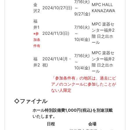
7/16(火)
金
MPC HALL
2024/10/27(日)
～
沢2
KANAZAWA
9/27(金)
福
MPC 楽器セ
井1
7/16(火)
ンター福井2
2024/11/3(日)
～
※参
階 日之出ホ
10/4(金)
加条
ール
件有
MPC 楽器セ
7/16(火)
福
2024/11/4(月・
ンター福井2
～
井2
祝)
階 日之出ホ
10/4(金)
ール
「参加条件有」の地区は、過去にピ
アノのコンクールに参加したことが
ない人限定
◇ファイナル
ホール特別設備費1,000円(税込)を別途頂戴
いたします。
日程
会場