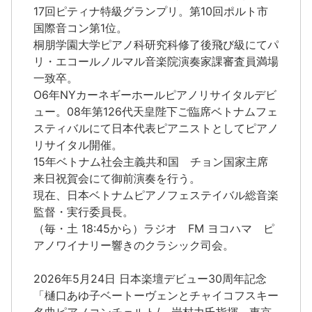
17回ピティナ特級グランプリ。第10回ポルト市
国際音コン第1位。
桐朋学園大学ピアノ科研究科修了後飛び級にてパ
リ・エコールノルマル音楽院演奏家課審査員満場
一致卒。
O6年NYカーネギーホールピアノリサイタルデビ
ュー。08年第126代天皇陛下ご臨席ベトナムフェ
スティバルにて日本代表ピアニストとしてピアノ
リサイタル開催。
15年ベトナム社会主義共和国 チョン国家主席
来日祝賀会にて御前演奏を行う。
現在、日本ベトナムピアノフェステイバル総音楽
監督・実行委員長。
（毎・土 18:45から）ラジオ FM ヨコハマ ピ
アノワイナリー響きのクラシック司会。
2026年5月24日 日本楽壇デビュー30周年記念
「樋口あゆ子ベートーヴェンとチャイコフスキー