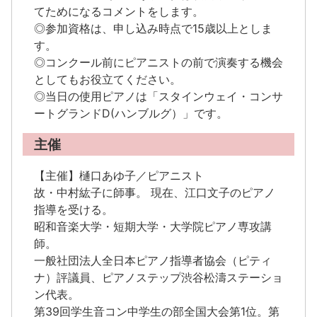
てためになるコメントをします。
◎参加資格は、申し込み時点で15歳以上としま
す。
◎コンクール前にピアニストの前で演奏する機会
としてもお役立てください。
◎当日の使用ピアノは「スタインウェイ・コンサ
ートグランドD(ハンブルグ）」です。
主催
【主催】樋口あゆ子／ピアニスト
故・中村紘子に師事。 現在、江口文子のピアノ
指導を受ける。
昭和音楽大学・短期大学・大学院ピアノ専攻講
師。
一般社団法人全日本ピアノ指導者協会（ピティ
ナ）評議員、ピアノステップ渋谷松濤ステーショ
ン代表。
第39回学生音コン中学生の部全国大会第1位。第