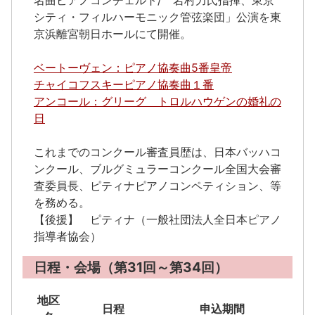
名曲ピアノコンチェルト/ 岩村力氏指揮、東京
シティ・フィルハーモニック管弦楽団」公演を東
京浜離宮朝日ホールにて開催。
ベートーヴェン：ピアノ協奏曲5番皇帝
チャイコフスキーピアノ協奏曲１番
アンコール：グリーグ トロルハウゲンの婚礼の
日
これまでのコンクール審査員歴は、日本バッハコ
ンクール、ブルグミュラーコンクール全国大会審
査委員長、ピティナピアノコンペティション、等
を務める。
【後援】 ピティナ（一般社団法人全日本ピアノ
指導者協会）
日程・会場（第31回～第34回）
地区
日程
申込期間