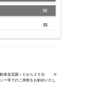
menu
menu
自動車道花園ＩＣから２５分 ※
クシー等でのご来館をお勧めいたし