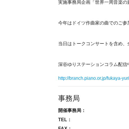
実施事務局企画「世界一周音楽の
今年はドイツ作曲家の曲でのご参
当日はトークコンサートを含め、
深谷ゆりステーションコラム配信
http://branch.piano.or.jp/fukaya-yur
事務局
開催事務局：
TEL：
FAX：