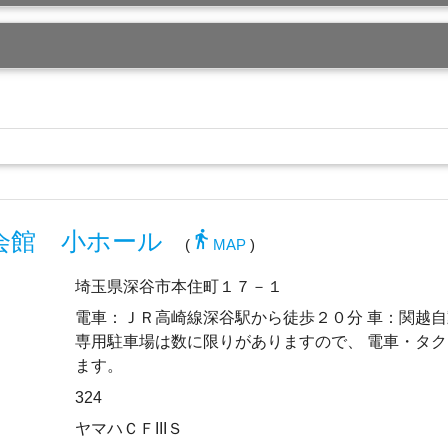
directions_walk
会館 小ホール
(
MAP
)
埼玉県深谷市本住町１７－１
電車：ＪＲ高崎線深谷駅から徒歩２０分 車：関越
専用駐車場は数に限りがありますので、 電車・タ
ます。
324
ヤマハＣＦIIIＳ