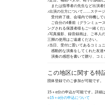
♪足台、補助ペダル、椅子の調節
または指導者の先生など出演者
♪出演の仕方について……ステー
受付終了後、会場内で待機して
ご自分の4番前（グランミューズ
ングされる保護者様もご一緒くだ
♪写真撮影、録音録画は、ご本人
三脚の使用はご遠慮ください。
♪当日、受付に置いてあるコミュ
感動的な演奏をしてくれた友達
演奏の感想を書いて贈り、コミ
この地区に関する特
団体登録でのご参加が可能です。
15＋α分の申込が可能です。詳細
○
15＋α分の申込について