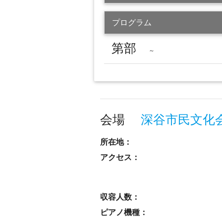
プログラム
第部
～
会場
深谷市民文化
所在地：
アクセス：
収容人数：
ピアノ機種：