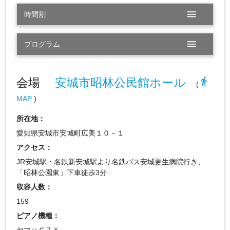
menu
時間割
menu
プログラム
会場
安城市昭林公民館ホール
directions_walk
(
MAP
)
所在地：
愛知県安城市安城町広美１０－１
アクセス：
JR安城駅・名鉄新安城駅より名鉄バス安城更生病院行き、
「昭林公園東」下車徒歩3分
収容人数：
159
ピアノ機種：