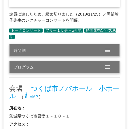
定員に達したため、締め切りました（2019/11/25）／岡部玲
子先生のレクチャーコンサートを開催。
menu
時間割
menu
プログラム
会場
つくば市ノバホール 小ホー
ル
directions_walk
(
MAP
)
所在地：
茨城県つくば市吾妻１－１０－１
アクセス：