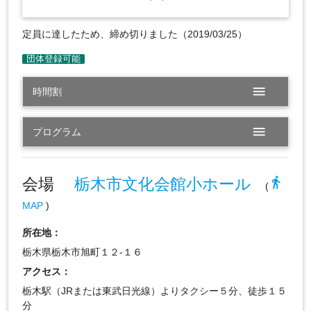
定員に達したため、締め切りました（2019/03/25）
menu
時間割
menu
プログラム
会場
栃木市文化会館小ホール
directions_walk
(
MAP
)
所在地：
栃木県栃木市旭町１２-１６
アクセス：
栃木駅（JRまたは東武日光線）よりタクシー５分、徒歩１５
分