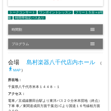
menu
時間割
menu
プログラム
会場
島村楽器八千代店内ホール
(
directions_walk
MAP
)
所在地：
千葉県八千代市米本１４４８－１
アクセス：
電車／京成線勝田台駅より東洋バス２０分米本団地（終点）
下車 車／東関道成田方面千葉北I.Cより国道１６号線柏方面