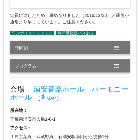
定員に達したため、締め切りました（2019/12/23）／締切が
通常より早まっています。ご注意ください。
menu
時間割
menu
プログラム
会場
浦安音楽ホール ハーモニー
ホール
directions_walk
(
MAP
)
所在地：
千葉県浦安市入船1-6-1
アクセス：
ＪＲ京葉線・武蔵野線 新浦安駅南口から徒歩1分