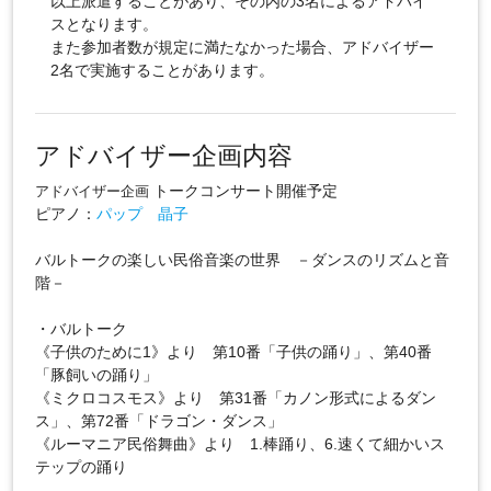
以上派遣することがあり、その内の3名によるアドバイ
スとなります。
また参加者数が規定に満たなかった場合、アドバイザー
2名で実施することがあります。
アドバイザー企画内容
トークコンサート開催予定
アドバイザー企画
ピアノ：
パップ 晶子
バルトークの楽しい民俗音楽の世界 －ダンスのリズムと音
階－
・バルトーク
《子供のために1》より 第10番「子供の踊り」、第40番
「豚飼いの踊り」
《ミクロコスモス》より 第31番「カノン形式によるダン
ス」、第72番「ドラゴン・ダンス」
《ルーマニア民俗舞曲》より 1.棒踊り、6.速くて細かいス
テップの踊り