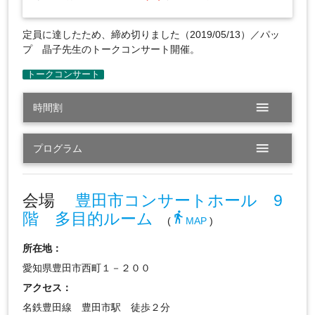
定員に達したため、締め切りました（2019/05/13）／パッ
プ 晶子先生のトークコンサート開催。
menu
時間割
menu
プログラム
会場
豊田市コンサートホール 9
階 多目的ルーム
directions_walk
(
MAP
)
所在地：
愛知県豊田市西町１－２００
アクセス：
名鉄豊田線 豊田市駅 徒歩２分