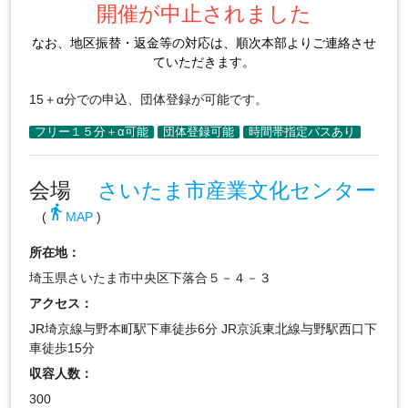
開催が中止されました
なお、地区振替・返金等の対応は、順次本部よりご連絡させ
ていただきます。
15＋α分での申込、団体登録が可能です。
会場
さいたま市産業文化センター
directions_walk
(
MAP
)
所在地：
埼玉県さいたま市中央区下落合５－４－３
アクセス：
JR埼京線与野本町駅下車徒歩6分 JR京浜東北線与野駅西口下
車徒歩15分
収容人数：
300