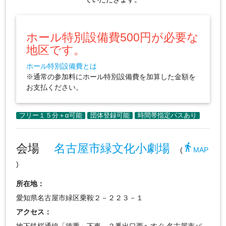
ホール特別設備費500円が必要な
地区です。
ホール特別設備費とは
※通常の参加料にホール特別設備費を加算した金額を
お支払ください。
会場
名古屋市緑文化小劇場
directions_walk
(
MAP
)
所在地：
愛知県名古屋市緑区乗鞍２－２２３－１
アクセス：
地下鉄桜通線「徳重」下車、２番出口西へすぐ 名古屋市バ