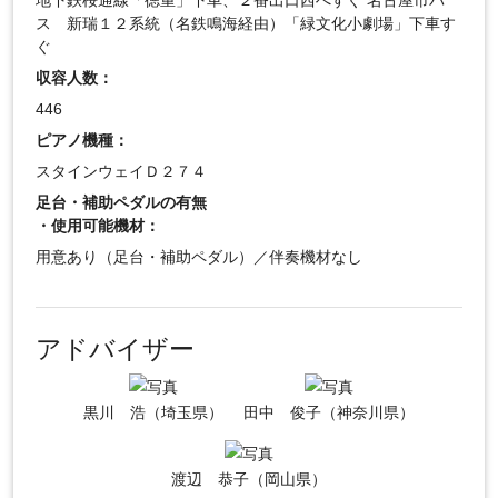
ス 新瑞１２系統（名鉄鳴海経由）「緑文化小劇場」下車す
ぐ
収容人数：
446
ピアノ機種：
スタインウェイＤ２７４
足台・補助ペダルの有無
・使用可能機材：
用意あり（足台・補助ペダル）／伴奏機材なし
アドバイザー
黒川 浩（埼玉県）
田中 俊子（神奈川県）
渡辺 恭子（岡山県）