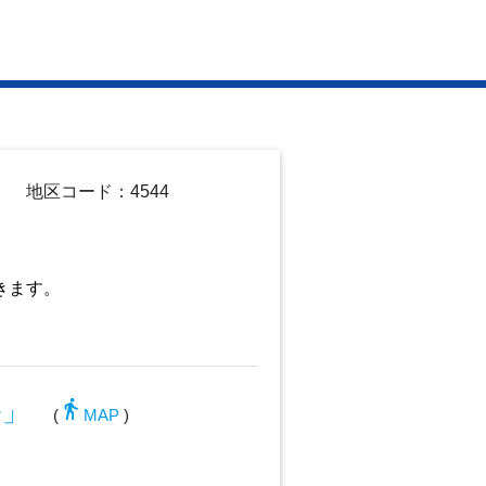
地区コード：4544
きます。
directions_walk
ル」
(
MAP
)