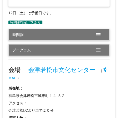
12日（土）は予備日です。
menu
時間割
menu
プログラム
会場
会津若松市文化センター
directions_walk
(
MAP
)
所在地：
福島県会津若松市城東町１４-５２
アクセス：
会津若松I.Cより車で２０分
収容人数：