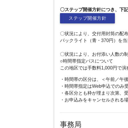
〇ステップ開催方針につき、下
ステップ開催方針
〇状況により、交付用封筒の配
パックライト（青・370円）を
〇状況により、お付添い人数の
○時間帯指定パスについて
この地区では手数料1,000円
・時間帯の区分は、＜午前／午
・時間帯指定はWeb申込でのみ
・各区分とも枠が埋まり次第、
・お申込みをキャンセルされる
事務局