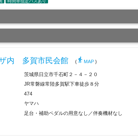
directions_walk
ザ内 多賀市民会館
(
MAP
)
茨城県日立市千石町２－４－２０
JR常磐線常陸多賀駅下車徒歩８分
474
ヤマハ
足台・補助ペダルの用意なし／伴奏機材なし