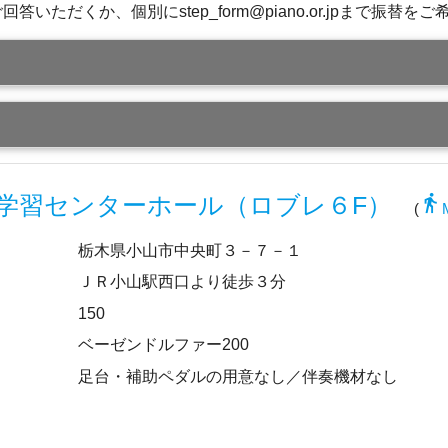
回答いただくか、個別にstep_form@piano.or.jpまで振
directions_walk
学習センターホール（ロブレ６F）
(
栃木県小山市中央町３－７－１
ＪＲ小山駅西口より徒歩３分
150
ベーゼンドルファー200
足台・補助ペダルの用意なし／伴奏機材なし