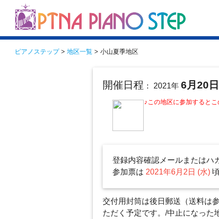
ピアノステップ
>
地区一覧
> 小山夏季地区
開催日程
6月20
： 2021年
♪この地区に参加すると
登録内容確認メールまたはハ
参加票は
2021年6月2日 (水)
交付用封筒は後日郵送（送料は参
ただく予定です。/中止になった