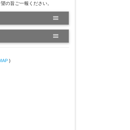
替をご希望の旨ご一報ください。
menu
menu
MAP
)