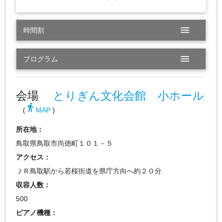
menu
時間割
menu
プログラム
会場
とりぎん文化会館 小ホール
directions_walk
(
MAP
)
所在地：
鳥取県鳥取市尚徳町１０１－５
アクセス：
ＪＲ鳥取駅から若桜街道を県庁方向へ約２０分
収容人数：
500
ピアノ機種：