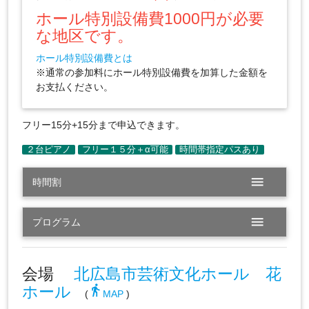
ホール特別設備費1000円が必要
な地区です。
ホール特別設備費とは
※通常の参加料にホール特別設備費を加算した金額を
お支払ください。
フリー15分+15分まで申込できます。
menu
時間割
menu
プログラム
会場
北広島市芸術文化ホール 花
ホール
directions_walk
(
MAP
)