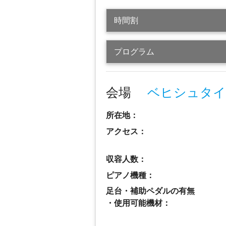
時間割
プログラム
会場
ベヒシュタイ
所在地：
アクセス：
収容人数：
ピアノ機種：
足台・補助ペダルの有無
・使用可能機材：