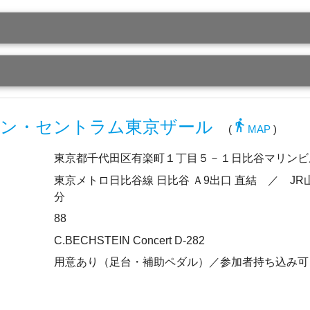
directions_walk
ン・セントラム東京ザール
(
MAP
)
東京都千代田区有楽町１丁目５－１日比谷マリンビル
東京メトロ日比谷線 日比谷 Ａ9出口 直結 ／ JR山
分
88
C.BECHSTEIN Concert D-282
用意あり（足台・補助ペダル）／参加者持ち込み