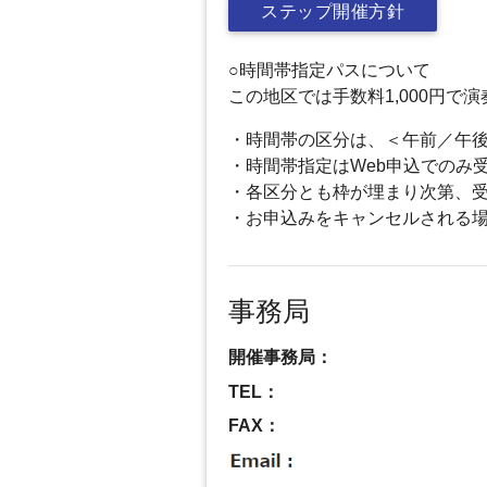
ステップ開催方針
○時間帯指定パスについて
この地区では手数料1,000円
・時間帯の区分は、＜午前／午
・時間帯指定はWeb申込でのみ
・各区分とも枠が埋まり次第、
・お申込みをキャンセルされる
事務局
開催事務局：
TEL：
FAX：