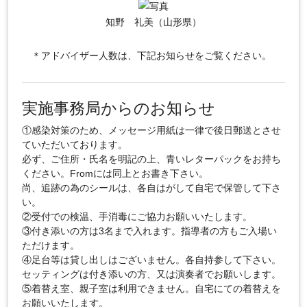
知野 礼美（山形県）
＊アドバイザー人数は、下記お知らせをご覧ください。
実施事務局からのお知らせ
①感染対策のため、メッセージ用紙は一律で後日郵送とさせ
ていただいております。
必ず、ご住所・氏名を明記の上、青いレターパックをお持ち
ください。Fromには同上とお書き下さい。
尚、追跡の為のシールは、各自はがして自宅で保管して下さ
い。
②受付での検温、手消毒にご協力お願いいたします。
③付き添いの方は3名まで入れます。指導者の方もご入場い
ただけます。
④足台等は貸し出しはございません。各自持参して下さい。
セッティングは付き添いの方、又は演奏者でお願いします。
⑤着替え室、親子室は利用できません。自宅にての着替えを
お願いいたします。