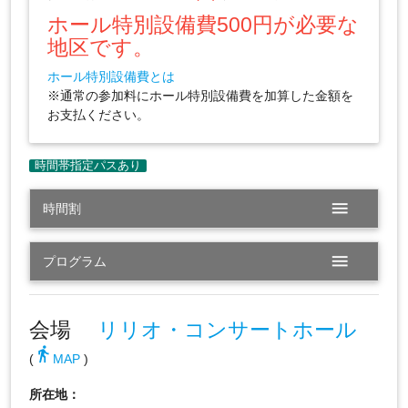
ホール特別設備費500円が必要な
地区です。
ホール特別設備費とは
※通常の参加料にホール特別設備費を加算した金額を
お支払ください。
menu
時間割
menu
プログラム
会場
リリオ・コンサートホール
directions_walk
(
MAP
)
所在地：