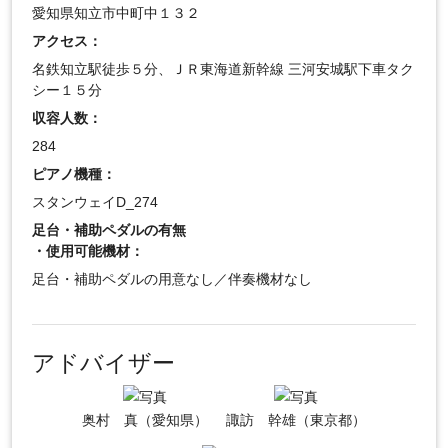
愛知県知立市中町中１３２
アクセス：
名鉄知立駅徒歩５分、ＪＲ東海道新幹線 三河安城駅下車タク
シー１５分
収容人数：
284
ピアノ機種：
スタンウェイD_274
足台・補助ペダルの有無
・使用可能機材：
足台・補助ペダルの用意なし／伴奏機材なし
アドバイザー
奥村 真（愛知県）
諏訪 幹雄（東京都）