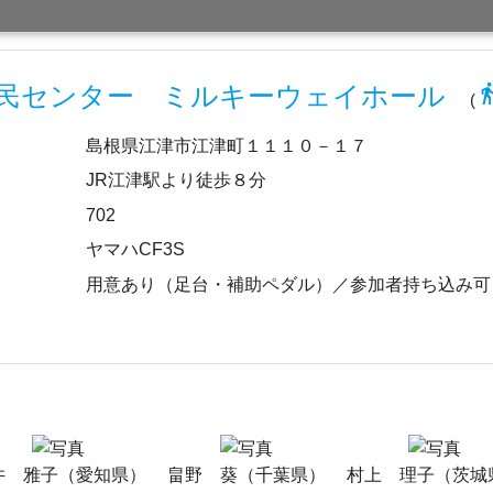
directions
民センター ミルキーウェイホール
(
島根県江津市江津町１１１０－１７
JR江津駅より徒歩８分
702
ヤマハCF3S
用意あり（足台・補助ペダル）／参加者持ち込み
井 雅子（愛知県）
畠野 葵（千葉県）
村上 理子（茨城