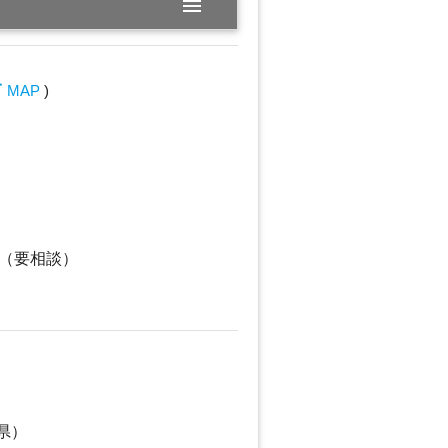
menu
_walk
MAP
)
可（要相談）
県）