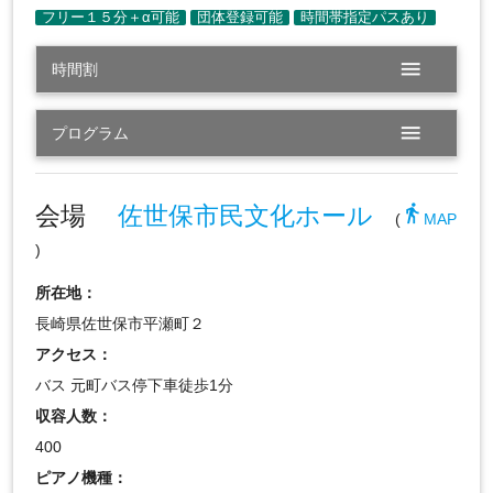
menu
時間割
menu
プログラム
会場
佐世保市民文化ホール
directions_walk
(
MAP
)
所在地：
長崎県佐世保市平瀬町２
アクセス：
バス 元町バス停下車徒歩1分
収容人数：
400
ピアノ機種：