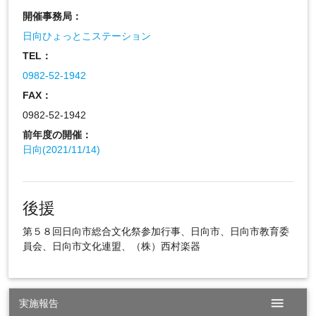
開催事務局：
日向ひょっとこステーション
TEL：
0982-52-1942
FAX：
0982-52-1942
前年度の開催：
日向(2021/11/14)
後援
第５８回日向市総合文化祭参加行事、日向市、日向市教育委
員会、日向市文化連盟、（株）西村楽器
menu
実施報告