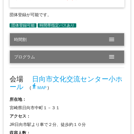
団体登録が可能です。
menu
時間割
menu
プログラム
会場
日向市文化交流センター小ホ
ール
directions_walk
(
MAP
)
所在地：
宮崎県日向市中町１－３１
アクセス：
JR日向市駅より車で２分、徒歩約１０分
収容人数：