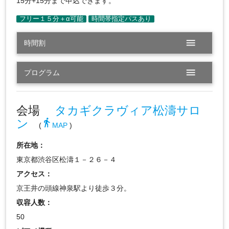
15分+15分まで申込できます。
menu
時間割
menu
プログラム
会場
タカギクラヴィア松濤サロ
ン
directions_walk
(
MAP
)
所在地：
東京都渋谷区松濤１－２６－４
アクセス：
京王井の頭線神泉駅より徒歩３分。
収容人数：
50