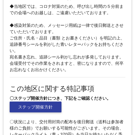
◆当地区では、コロナ対策のため、呼び出し時間の５分前ま
での会場へのお越しは、ご遠慮いただいております。
◆感染対策のため、メッセージ用紙は一律で後日郵送とさせ
ていただいております。
ご住所・氏名・品目（書類 とお書きください）を明記の上、
追跡番号シールを剥がした青いレターパックをお持ちくださ
い。
宛名書き忘れ、追跡シール剥がし忘れが多発しております。
会場受付でその作業をされますと、密になりますので、何卒
お忘れなくお出かけください。
この地区に関する特記事項
〇ステップ開催方針につき、下記をご確認ください。
ステップ開催方針
〇状況により、交付用封筒の配布を後日郵送（送料は参加者
様のご負担）でお願いする可能性がございます。その場合、
レターパックライト（青・370円）を当日お持ちいただく予