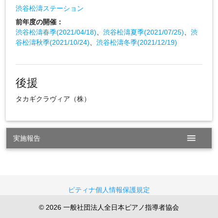
渋谷松濤ステーション
前年度の開催：
渋谷松濤春季(2021/04/18)
、
渋谷松濤夏季(2021/07/25)
、
渋
谷松濤秋季(2021/10/24)
、
渋谷松濤冬季(2021/12/19)
後援
タカギクラヴィア（株）
menu
実施報告
ピティナ個人情報保護規定
© 2026 一般社団法人全日本ピアノ指導者協会