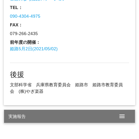
TEL：
090-4304-4975
FAX：
079-266-2435
前年度の開催：
姫路5月2日(2021/05/02)
後援
文部科学省 兵庫県教育委員会 姫路市 姫路市教育委員
会 (株)やぎ楽器
menu
実施報告