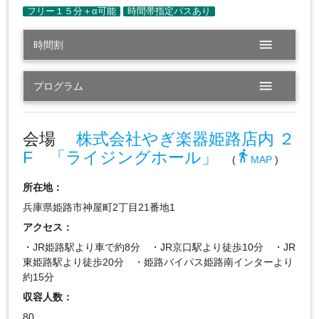
menu
時間割
menu
プログラム
会場
株式会社やぎ楽器姫路店内 ２
F 「ライジングホール」
directions_walk
(
MAP
)
所在地：
兵庫県姫路市神屋町2丁目21番地1
アクセス：
・JR姫路駅より車で約8分 ・JR京口駅より徒歩10分 ・JR
東姫路駅より徒歩20分 ・姫路バイパス姫路南インターより
約15分
収容人数：
80