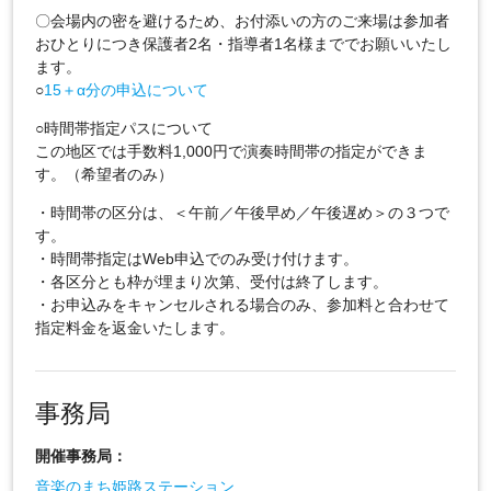
〇会場内の密を避けるため、お付添いの方のご来場は参加者
おひとりにつき保護者2名・指導者1名様まででお願いいたし
ます。
○
15＋α分の申込について
○時間帯指定パスについて
この地区では手数料1,000円で演奏時間帯の指定ができま
す。（希望者のみ）
・時間帯の区分は、＜午前／午後早め／午後遅め＞の３つで
す。
・時間帯指定はWeb申込でのみ受け付けます。
・各区分とも枠が埋まり次第、受付は終了します。
・お申込みをキャンセルされる場合のみ、参加料と合わせて
指定料金を返金いたします。
事務局
開催事務局：
音楽のまち姫路ステーション