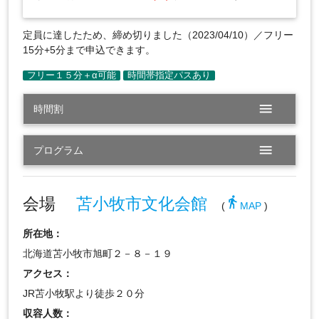
定員に達したため、締め切りました（2023/04/10）／フリー
15分+5分まで申込できます。
menu
時間割
menu
プログラム
会場
苫小牧市文化会館
directions_walk
(
MAP
)
所在地：
北海道苫小牧市旭町２－８－１９
アクセス：
JR苫小牧駅より徒歩２０分
収容人数：