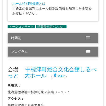
ホール特別設備費とは
※通常の参加料にホール特別設備費を加算した金額を
お支払ください。
menu
時間割
menu
プログラム
会場
中標津町総合文化会館しるべ
っと 大ホール
directions_walk
(
MAP
)
所在地：
北海道標津郡中標津町東２条南３－１－１
アクセス：
中標津空港より車で８分