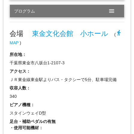
menu
プログラム
会場
東金文化会館 小ホール
directions_walk
(
MAP
)
所在地：
千葉県東金市八坂台1-2107-3
アクセス：
ＪＲ東金線東金駅よりバス・タクシーで5分、駐車場完備
収容人数：
340
ピアノ機種：
スタインウェイD型
足台・補助ペダルの有無
・使用可能機材：