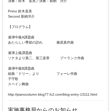
演奏：鈴木 直美／演奏：新納 洋介
Primo 鈴木直美
Second 新納洋介
【プログラム】
連弾中級A課題曲
あたらしい季節の訪れ 篠原真作曲
連弾上級課題曲
ソナタより第二、第三楽章 プーランク作曲
連弾中級B課題曲
組曲「ドリー」より フォーレ作曲
子守歌
スペイン舞曲
http://pianocolumn.blog77.fc2.com/blog-entry-13111.html
実施事務局からのお知らせ