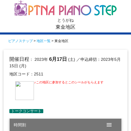
とうがね
東金地区
ピアノステップ
>
地区一覧
> 東金地区
開催日程
6月17日
： 2023年
(土)
／申込締切：2023年5月
15日 (月)
地区コード：2511
♪この地区に参加するとこのシールがもらえます
menu
時間割