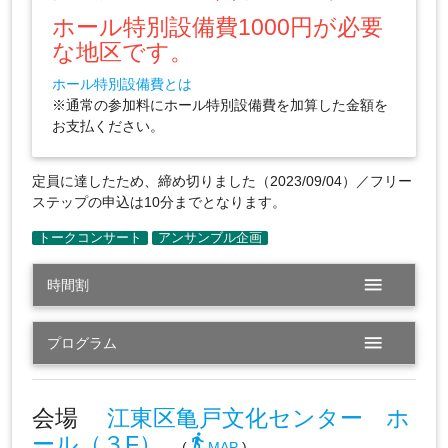
ホール特別設備費1000円が必要
な地区です。
ホール特別設備費とは
※通常の参加料にホール特別設備費を加算した金額を
お支払ください。
定員に達したため、締め切りました（2023/09/04）／フリー
ステップの申込は10分までとなります。
menu
時間割
menu
プログラム
会場
江東区亀戸文化センター ホ
ール（３F）
directions_walk
(
MAP
)