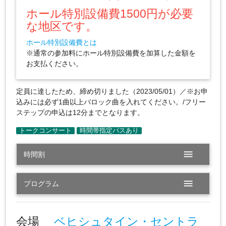
ホール特別設備費1500円が必要
な地区です。
ホール特別設備費とは
※通常の参加料にホール特別設備費を加算した金額を
お支払ください。
定員に達したため、締め切りました（2023/05/01）／※お申
込みには必ず1曲以上バロック曲を入れてください。/フリー
ステップの申込は12分までとなります。
menu
時間割
menu
プログラム
会場
ベヒシュタイン・セントラ