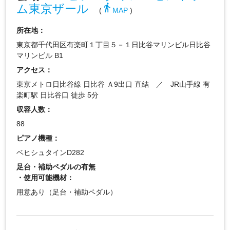
ム東京ザール
directions_walk
(
MAP
)
所在地：
東京都千代田区有楽町１丁目５－１日比谷マリンビル日比谷
マリンビル B1
アクセス：
東京メトロ日比谷線 日比谷 Ａ9出口 直結 ／ JR山手線 有
楽町駅 日比谷口 徒歩 5分
収容人数：
88
ピアノ機種：
ベヒシュタインD282
足台・補助ペダルの有無
・使用可能機材：
用意あり（足台・補助ペダル）