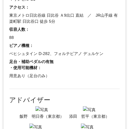
アクセス：
東京メトロ日比谷線 日比谷 Ａ9出口 直結 ／ JR山手線 有
楽町駅 日比谷口 徒歩 5分
収容人数：
88
ピアノ機種：
ベヒシュタイン D-282、フォルテピアノ デュルケン
足台・補助ペダルの有無
・使用可能機材：
用意あり（足台のみ）
アドバイザー
飯野 明日香（東京都）
添田 哲平（東京都）