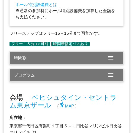
ホール特別設備費とは
※通常の参加料にホール特別設備費を加算した金額を
お支払ください。
フリーステップはフリー15＋15分まで可能です。
menu
時間割
menu
プログラム
会場
ベヒシュタイン・セントラ
ム東京ザール
directions_walk
(
MAP
)
所在地：
東京都千代田区有楽町１丁目５－１日比谷マリンビル日比谷
マリンビル B1