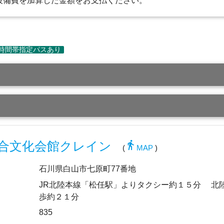
設備費を加算した金額をお支払ください。
directions_walk
合文化会館クレイン
(
MAP
)
石川県白山市七原町77番地
JR北陸本線「松任駅」よりタクシー約１５分 北
歩約２１分
835