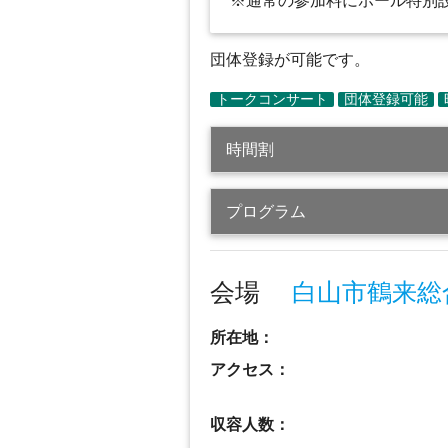
※通常の参加料にホール特別
団体登録が可能です。
時間割
プログラム
会場
白山市鶴来総
所在地：
アクセス：
収容人数：